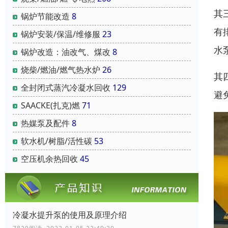
其
锅炉节能改造
8
有
锅炉安装/保温/维修服
23
水
锅炉改造：油改气、煤改
8
烧柴/燃油/燃气热水炉
26
其
全封闭式蒸汽冷凝水回收
129
避
SAACKE(扎克)燃
71
热媒泵及配件
8
软水机/树脂/活性碳
53
空压机余热回收
45
冷凝水提升泵的使用及原理介绍