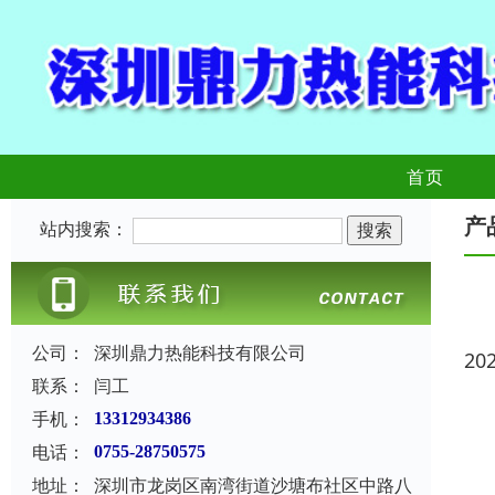
首页
产
站内搜索：
公司：
深圳鼎力热能科技有限公司
20
联系：
闫工
手机：
13312934386
电话：
0755-28750575
地址：
深圳市龙岗区南湾街道沙塘布社区中路八