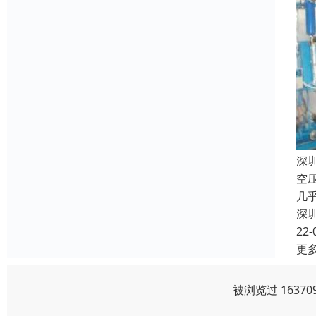
深
空
几
深
22-
更
被浏览过 1637