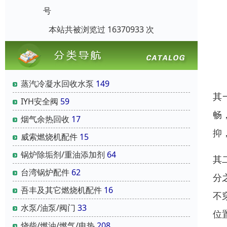
号
本站共被浏览过 16370933 次
蒸汽冷凝水回收水泵
149
其
IYH安全阀
59
畅
烟气余热回收
17
抑
威索燃烧机配件
15
锅炉除垢剂/重油添加剂
64
其
台湾锅炉配件
62
分
吾丰及其它燃烧机配件
16
不
水泵/油泵/阀门
33
位
烧柴/燃油/燃气/电热
208