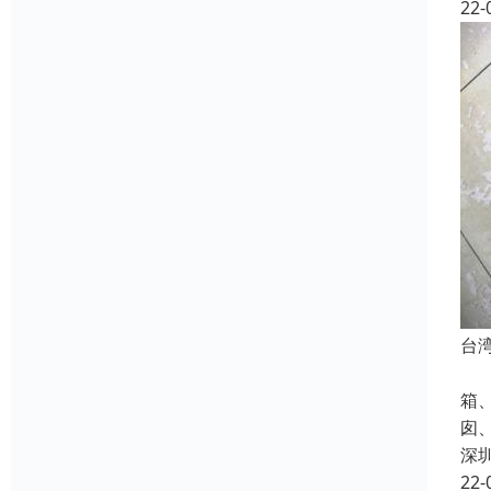
22-
台
不
箱
囱
深
22-