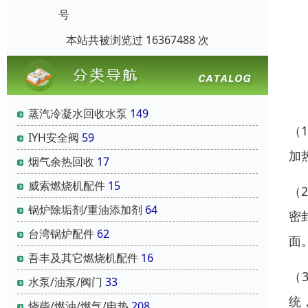
号
本站共被浏览过 16367488 次
蒸汽冷凝水回收水泵
149
（
IYH安全阀
59
加
烟气余热回收
17
威索燃烧机配件
15
（
锅炉除垢剂/重油添加剂
64
密
台湾锅炉配件
62
面
吾丰及其它燃烧机配件
16
（
水泵/油泵/阀门
33
统
烧柴/燃油/燃气/电热
208