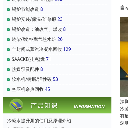
自
锅炉节能改造
8
锅炉安装/保温/维修服
23
锅炉改造：油改气、煤改
8
烧柴/燃油/燃气热水炉
26
全封闭式蒸汽冷凝水回收
129
SAACKE(扎克)燃
71
热媒泵及配件
8
软水机/树脂/活性碳
53
空压机余热回收
45
深
冷
有
冷凝水提升泵的使用及原理介绍
深