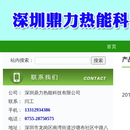
首页
产
站内搜索：
公司：
深圳鼎力热能科技有限公司
20
联系：
闫工
手机：
13312934386
电话：
0755-28750575
地址：
深圳市龙岗区南湾街道沙塘布社区中路八