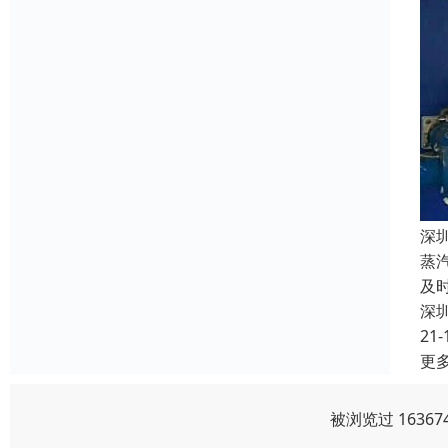
深
蒸
及
深
21-
更
被浏览过 1636