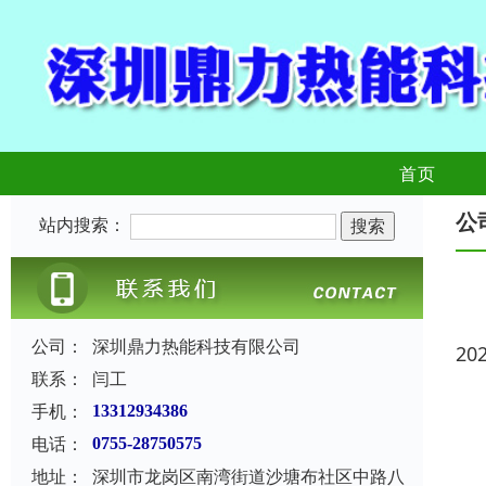
首页
公
站内搜索：
公司：
深圳鼎力热能科技有限公司
20
联系：
闫工
手机：
13312934386
电话：
0755-28750575
地址：
深圳市龙岗区南湾街道沙塘布社区中路八