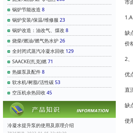
市
锅炉节能改造
8
1
锅炉安装/保温/维修服
23
锅炉改造：油改气、煤改
8
缺
烧柴/燃油/燃气热水炉
26
价
全封闭式蒸汽冷凝水回收
129
2
SAACKE(扎克)燃
71
热媒泵及配件
8
优
软水机/树脂/活性碳
53
直
空压机余热回收
45
缺
使
冷凝水提升泵的使用及原理介绍