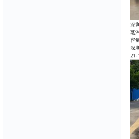
深
蒸
容
深
21-