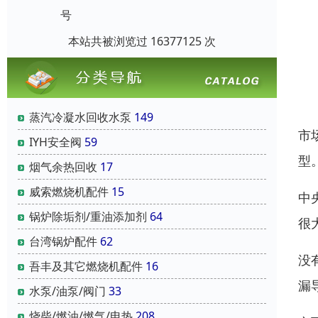
号
本站共被浏览过 16377125 次
蒸汽冷凝水回收水泵
149
市
IYH安全阀
59
型
烟气余热回收
17
威索燃烧机配件
15
中
锅炉除垢剂/重油添加剂
64
很
台湾锅炉配件
62
没
吾丰及其它燃烧机配件
16
漏
水泵/油泵/阀门
33
烧柴/燃油/燃气/电热
208