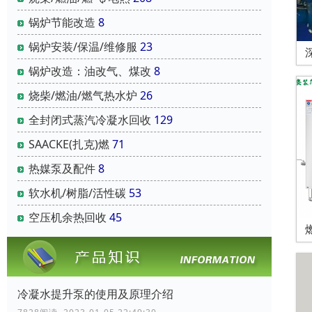
锅炉节能改造
8
锅炉安装/保温/维修服
23
锅炉改造：油改气、煤改
8
烧柴/燃油/燃气热水炉
26
全封闭式蒸汽冷凝水回收
129
SAACKE(扎克)燃
71
热媒泵及配件
8
软水机/树脂/活性碳
53
空压机余热回收
45
冷凝水提升泵的使用及原理介绍