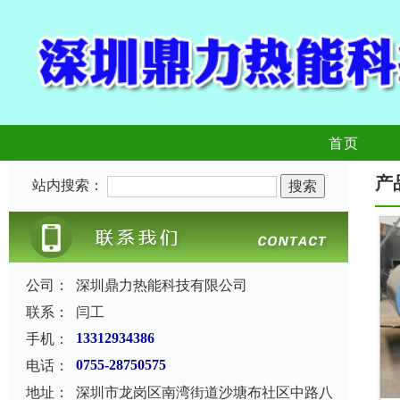
首页
产
站内搜索：
公司：
深圳鼎力热能科技有限公司
联系：
闫工
手机：
13312934386
电话：
0755-28750575
地址：
深圳市龙岗区南湾街道沙塘布社区中路八