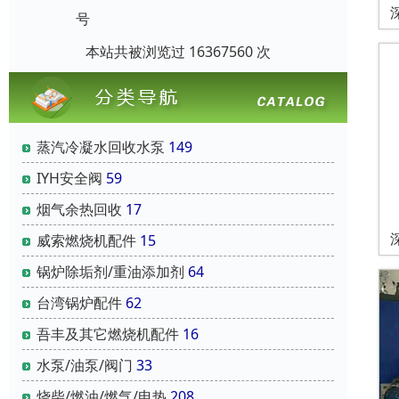
号
本站共被浏览过 16367560 次
蒸汽冷凝水回收水泵
149
IYH安全阀
59
烟气余热回收
17
威索燃烧机配件
15
锅炉除垢剂/重油添加剂
64
台湾锅炉配件
62
吾丰及其它燃烧机配件
16
水泵/油泵/阀门
33
烧柴/燃油/燃气/电热
208