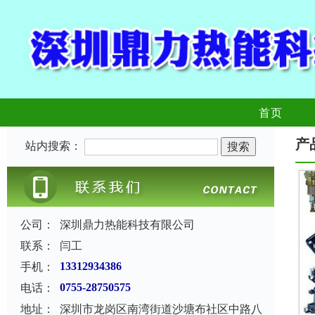
首页
产
站内搜索：
公司：
深圳鼎力热能科技有限公司
联系：
闫工
手机：
13312934386
电话：
0755-28750575
地址：
深圳市龙岗区南湾街道沙塘布社区中路八