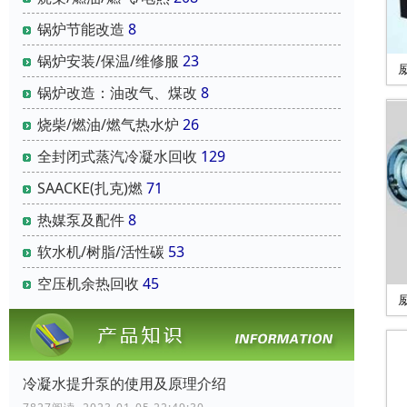
锅炉节能改造
8
锅炉安装/保温/维修服
23
锅炉改造：油改气、煤改
8
烧柴/燃油/燃气热水炉
26
全封闭式蒸汽冷凝水回收
129
SAACKE(扎克)燃
71
热媒泵及配件
8
软水机/树脂/活性碳
53
空压机余热回收
45
冷凝水提升泵的使用及原理介绍