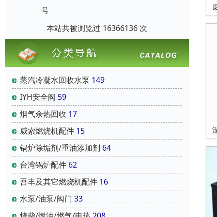
号
本站共被浏览过 16366136 次
蒸汽冷凝水回收水泵
149
IYH安全阀
59
烟气余热回收
17
威索燃烧机配件
15
锅炉除垢剂/重油添加剂
64
台湾锅炉配件
62
吾丰及其它燃烧机配件
16
水泵/油泵/阀门
33
烧柴/燃油/燃气/电热
208